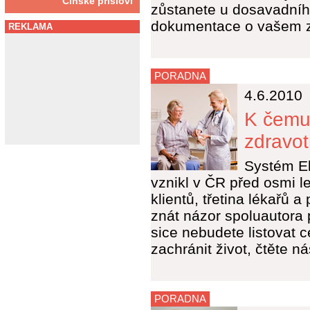
Čínské přísloví
zůstanete u dosavadníh
dokumentace o vašem z
REKLAMA
PORADNA
4.6.2010
K čemu 
zdravot
Systém El
vznikl v ČR před osmi l
klientů, třetina lékařů 
znát názor spoluautora p
sice nebudete listovat 
zachránit život, čtěte ná
PORADNA