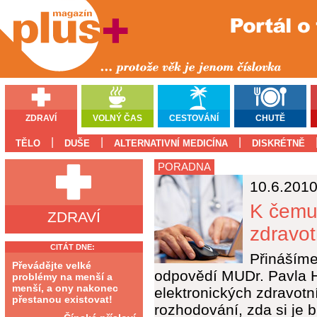
ZDRAVÍ
VOLNÝ ČAS
CESTOVÁNÍ
CHUTĚ
|
|
|
TĚLO
DUŠE
ALTERNATIVNÍ MEDICÍNA
DISKRÉTNĚ
PORADNA
10.6.201
K čemu 
ZDRAVÍ
zdravot
CITÁT DNE:
Přinášíme
Převádějte velké
odpovědí MUDr. Pavla H
problémy na menší a
menší, a ony nakonec
elektronických zdravotn
přestanou existovat!
rozhodování, zda si je b