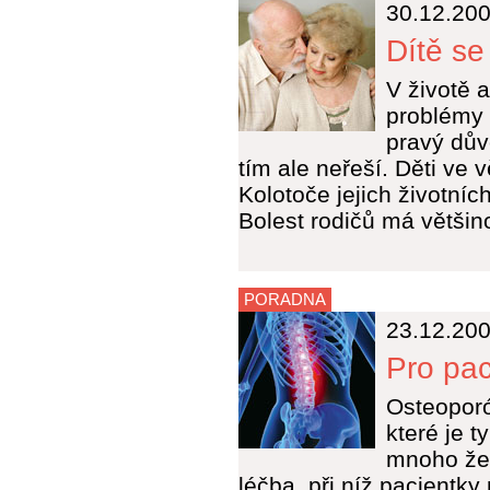
30.12.20
Dítě se
V životě 
problémy 
pravý dův
tím ale neřeší. Děti ve 
Kolotoče jejich životních
Bolest rodičů má většin
PORADNA
23.12.20
Pro pac
Osteopor
které je t
mnoho že
léčba, při níž pacientky