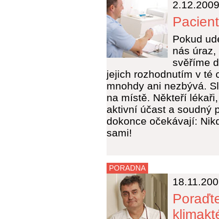
2.12.200
Pacient
Pokud ude
nás úraz,
svěříme d
jejich rozhodnutím v té 
mnohdy ani nezbývá. Sl
na místě. Někteří lékaři,
aktivní účast a soudný 
dokonce očekávají: Nik
sami!
PORADNA
18.11.20
Poraďte
klimakt