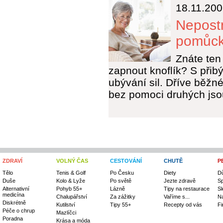
18.11.20
Nepost
pomůc
Znáte ten
zapnout knoflík? S přib
ubývání sil. Dříve běžné
bez pomoci druhých jso
ZDRAVÍ
VOLNÝ ČAS
CESTOVÁNÍ
CHUTĚ
P
Tělo
Tenis & Golf
Po Česku
Diety
D
Duše
Kolo & Lyže
Po světě
Jezte zdravě
Sp
Alternativní
Pohyb 55+
Lázně
Tipy na restaurace
Sl
medicína
Chalupářství
Za zážitky
Vaříme s...
Na
Diskrétně
Kutilství
Tipy 55+
Recepty od vás
Fi
Péče o chrup
Mazlíčci
Poradna
Krása a móda