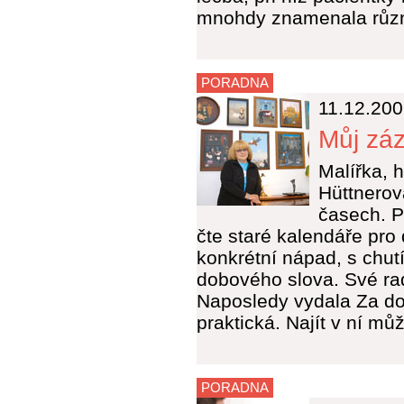
mnohdy znamenala různ
PORADNA
11.12.20
Můj záz
Malířka, 
Hüttnerová
časech. P
čte staré kalendáře pro
konkrétní nápad, s chut
dobového slova. Své ra
Naposledy vydala Za do
praktická. Najít v ní můž
PORADNA