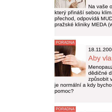
Na vaše o
který přináší sebou kli
přechod, odpovídá MUDr
pražské kliniky MEDA (
PORADNA
18.11.20
Aby vla
Menopauza,
dědičné d
způsobit 
je normální a kdy bych
pomoc?
PORADNA